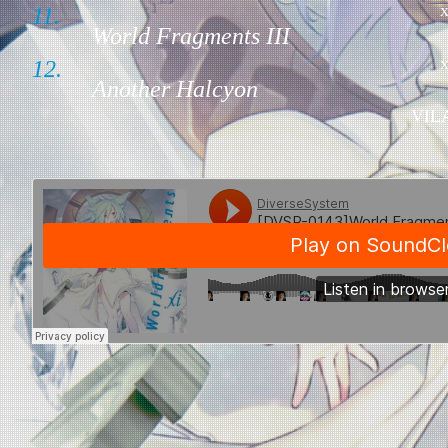
x
11.
World Fragments III
x
12.
Another Halcyon
VIL