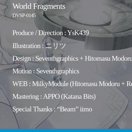
World Fragments
DVSP-0145
Produce / Direction : YsK439
ニリツ
Illustration :
Design : Seventhgraphics + Hitomasu Modor
Motion : Seventhgraphics
WEB : MilkyModule (Hitomasu Modoru + R
Mastering : APPO (Katana Bits)
Special Thanks : “Beam” iimo