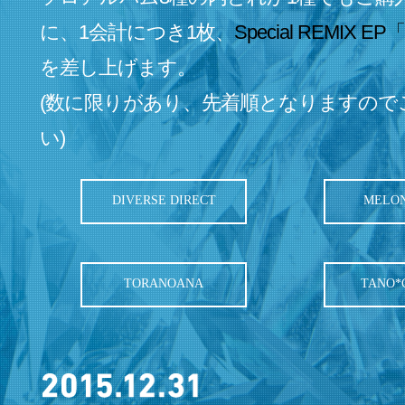
に、1会計につき1枚、
Special REMIX EP「
を差し上げます。
(数に限りがあり、先着順となりますので
い)
DIVERSE DIRECT
MELO
TORANOANA
TANO*