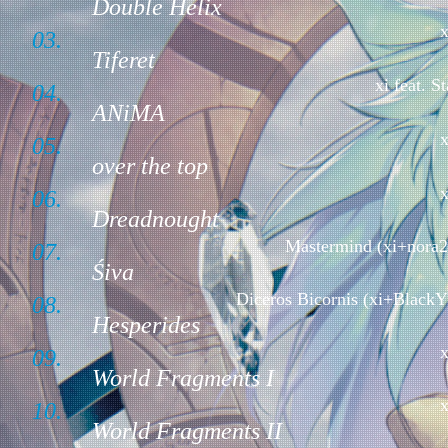
Double Helix
x
03.
Tiferet
xi feat. St
04.
ANiMA
x
05.
over the top
x
06.
Dreadnought
Mastermind (xi+nora2
07.
Śiva
Diceros Bicornis (xi+BlackY
08.
Hesperides
x
09.
World Fragments I
x
10.
World Fragments II