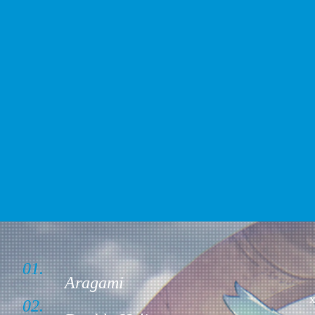
01.
Aragami
x
02.